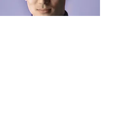
Chandails
CE QU'IL FAUT
APPORTER
À TON
SÉANCE EXÉCUTIVE
Ce que vous apportez à votre
session exécutive dépend
entièrement de vous ! Voici