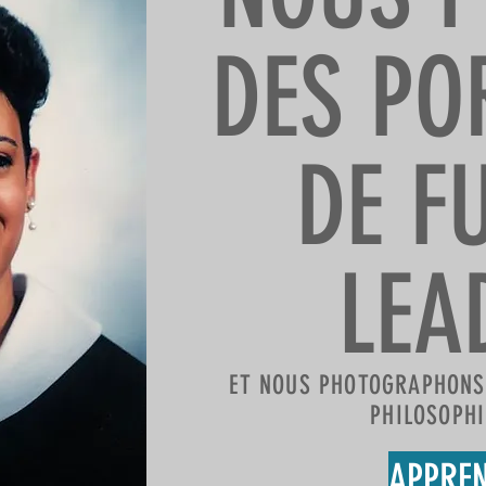
DES PO
DE F
LEA
ET NOUS PHOTOGRAPHONS 
PHILOSOPHI
APPREN