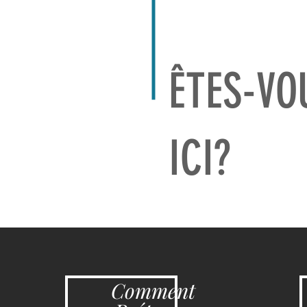
ÊTES-VO
ICI?
Comment