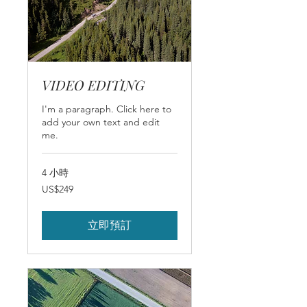
VIDEO EDITING
I'm a paragraph. Click here to
add your own text and edit
me.
4 小時
249
US$249
美
元
立即預訂