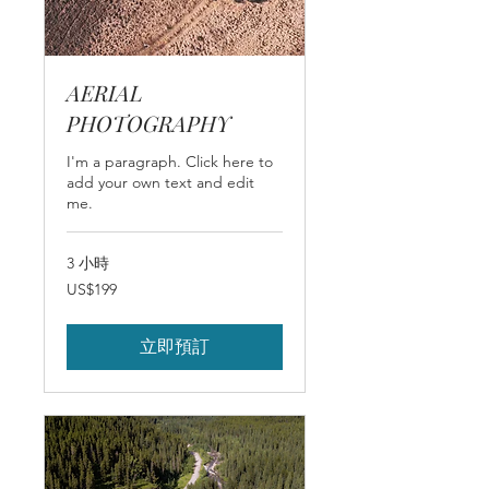
AERIAL
PHOTOGRAPHY
I'm a paragraph. Click here to
add your own text and edit
me.
3 小時
199
US$199
美
元
立即預訂