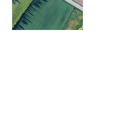
3D MAPPING
I'm a paragraph. Click here to
add your own text and edit
me.
6 小時
349
US$349
美
元
立即預訂