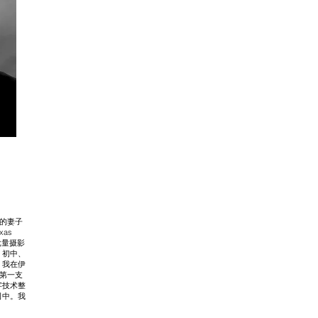
我的妻子
xas
批量摄影
、初中、
。我在伊
的第一支
字技术整
司中。我