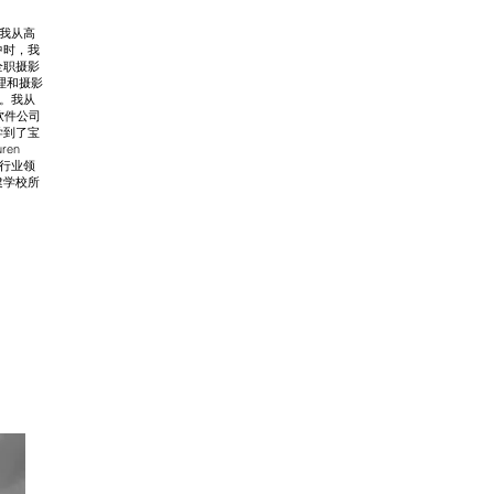
。我从高
中时，我
全职摄影
的经理和摄影
年。我从
担任软件公司
我学到了宝
en
件的行业领
建学校所