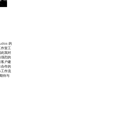
dios 的
工作室工
因此我对
着强烈的
新客户建
来合作的
体工作流
期待与