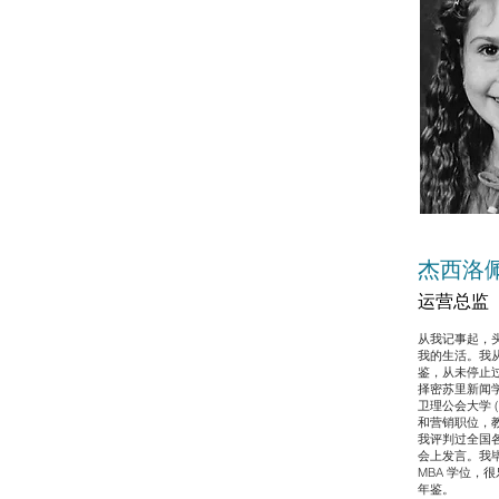
杰西洛
运营总监
从我记事起，
我的生活。我从
鉴，从未停止
择密苏里新闻
卫理公会大学 
和营销职位，
我评判过全国
会上发言。我
MBA 学位，
年鉴。