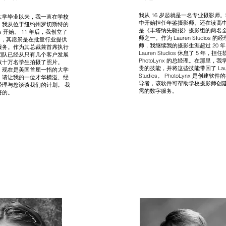
我从 16 岁起就是一名专业摄影师
大学毕业以来，我一直在学校
中开始担任年鉴摄影师。还在读高
。我从位于纽约州罗切斯特的
是《丰塔纳先驱报》摄影组的两名
dios 开始。 11 年后，我创立了
师之一。作为 Lauren Studios 
udios，其愿景是在批量行业提供
师，我继续我的摄影生涯超过 20 
服务。作为其总裁兼首席执行
Lauren Studios 休息了 5 年，
团队已经从只有几个客户发展
PhotoLynx 的总经理。在那里，
数十万名学生拍摄了照片。
贵的技能，并将这些技能带回了 Laur
udios 现在是美国首屈一指的大学
Studios。 PhotoLynx 是创建软
。请让我的一位才华横溢、经
导者，该软件可帮助学校摄影师创
经理与您谈谈我们的计划。
我
需的数字服务。
悔的。