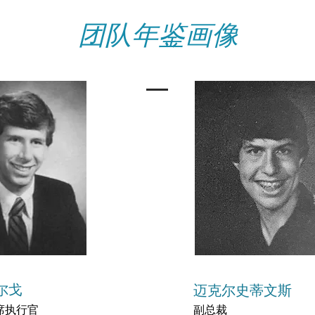
团队年鉴画像
尔戈
迈克尔史蒂文斯
席执行官
副总裁