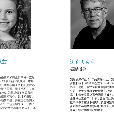
佩兹
迈克奥克利
摄影指导
头条新闻和截止日期就一直是
我是摄影行业 51 年的资深人士。
 13 岁开始写我的第一本年
劳拉和我于 2008 年创立了 North Te
过。我在年鉴上的时间是我选
Pics，这是一家快速发展的学校和
学院的原因。毕业后不久，南
公司，为整个北德克萨斯州的小学
(SMU) 为我提供了年鉴顾问
高中和青年联盟体育合同提供服务
教授新闻写作、设计和摄影。
士曼柯达工作了 18 年，曾在柯达
各地的年鉴，并在全国新闻大
数字成像专家团队任职，负责将数
毕业于市场营销专业，获得了
合到全国各地的学校和批量摄影公
很乐意帮助您构思并完成下一本
喜欢旧学校和新学校的摄影。