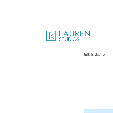
&lt; Indietro
5